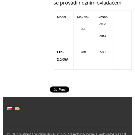
se provádí nožním ovladačem.
Model
Max.tlak
Obsah
oleje
bar
cm3
FPS-
700
500
2,0/05A
© 2012 Presshydraulika, s.r.o. Všechna práva vyhrazena/All