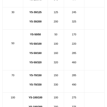
30
YS-30/125
125
245
YS-30/200
200
325
YS-50/50
50
170
50
YS-50/100
100
220
YS-50/160
160
285
YS-50/320
320
460
70
YS-70/150
150
285
YS-70/330
330
490
100
YS-100/100
100
275
YS-100/200
200
375