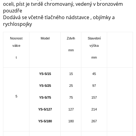
oceli, píst je tvrdě chromovaný, vedený v bronzovém
pouzdře
Dodává se včetně tlačného nádstavce , objímky a
rychlospojky
Nosnost
Model
Zdvih
Stavební
válce
výška
mm
t
mm
YS-5/15
15
45
YS-5/25
25
97
5
YS-5/75
75
157
YS-5/127
127
214
YS-5/180
180
267